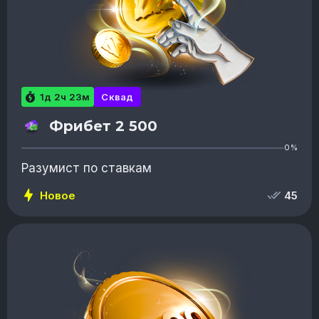
1д 2ч 23м
Сквад
Фрибет 2 500
0%
Разумист по ставкам
Новое
45