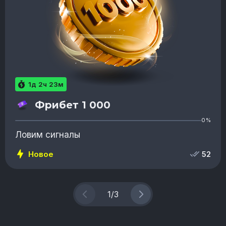
1д 2ч 23м
Фрибет 1 000
0%
Ловим сигналы
Новое
52
1
/
3